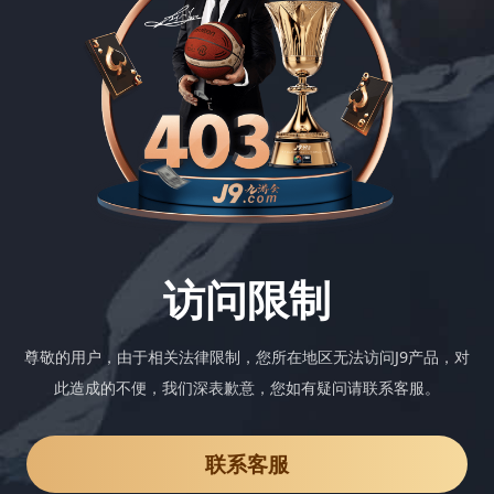
访问限制
尊敬的用户，由于相关法律限制，您所在地区无法访问J9产品，对
此造成的不便，我们深表歉意，您如有疑问请联系客服。
联系客服