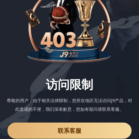
访问限制
尊敬的用户，由于相关法律限制，您所在地区无法访问J9产品，对
此造成的不便，我们深表歉意，您如有疑问请联系客服。
联系客服